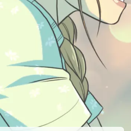
ial Holiday
rfranken
rale