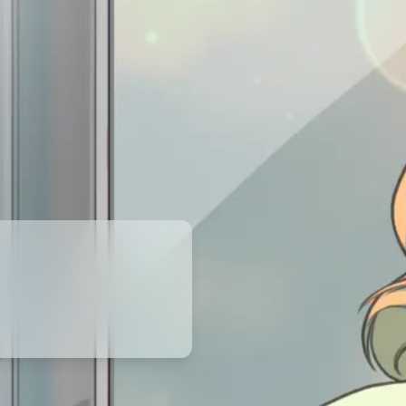
Hann
Hann
Hedg
IT T
Kris
Leip
Mün
Nied
Nor
Nord
Nürn
Osna
Saar
Schl