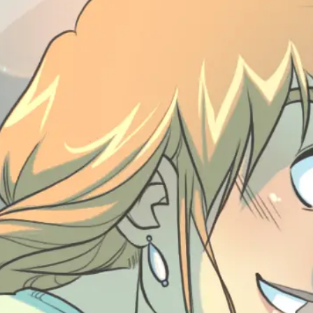
over
over - Familienhilfe
efonds-Hobbits
eam
e
zig
chen
erbayern
dbaden
erstedt
berg
brück
land
eswig-Holstein-Nord-Ost