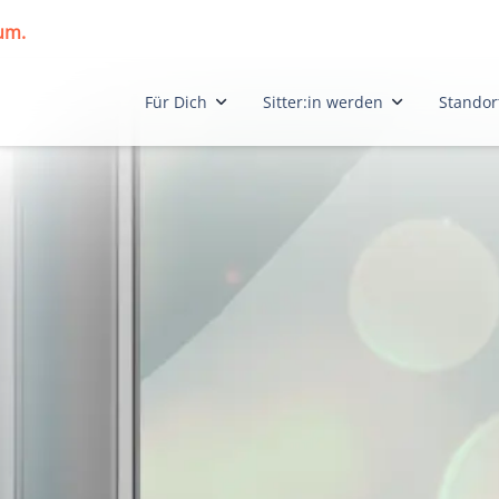
 um.
Für Dich
Sitter:in werden
Standor
Anfrage stellen
Arbeitgeberin
Berl
Beratungstool
Jobangebote
Bran
Angebote
Initiativbewerbung
Bran
Kaoba - Weg in Arbeit
Bre
Digitaler Enkel
Brem
Dres
Esse
Ham