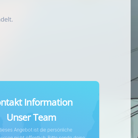
delt.
ntakt Information
Unser Team
dieses Angebot ist die persönliche
rson nicht öffentlich. Bitte sende deine