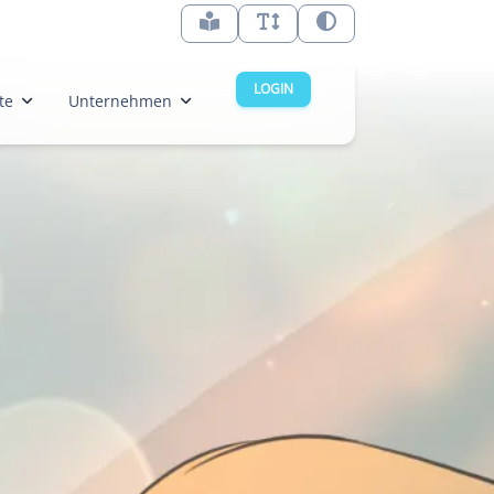
LOGIN
te
Unternehmen
in
Kontakt
denburg-Nord
Unsere Software
denburg-Süd
Unser Newsletter
men
Über uns
erhaven
Das Inklusionsteam
den
Feedback
n
burg